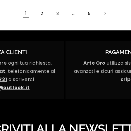
1
…
2
3
5
A CLIENTI
PAGAMENT
re ogni tua richiesta,
Arte Oro
utilizza s
at
, telefonicamente al
avanzati e sicuri assic
731
o scriverci
crip
@outlook.it
CRIVITI ALLA NEWSLET