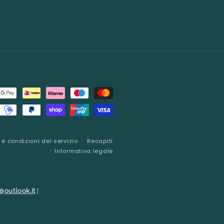
 e condizioni del servizio
Recapiti
Informativa legale
@outlook.it
|