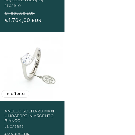
Produttore:
RECARLO
Prezzo
Prezzo
€1.960,00 EUR
di
€1.764,00 EUR
scontato
listino
In offerta
ANELLO SOLITARO MAXI
UNOAERRE IN ARGENTO
BIANCO
Produttore:
UNOAERRE
Prezzo
Prezzo
€49,00 EUR