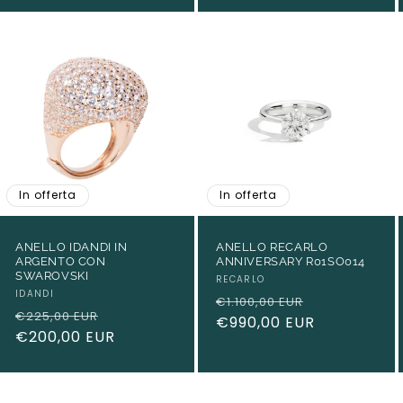
In offerta
In offerta
ANELLO IDANDI IN
ANELLO RECARLO
ARGENTO CON
ANNIVERSARY R01SO014
SWAROVSKI
Produttore:
RECARLO
Produttore:
IDANDI
Prezzo
Prezzo
€1.100,00 EUR
Prezzo
Prezzo
€225,00 EUR
di
€990,00 EUR
scontato
di
€200,00 EUR
scontato
listino
listino