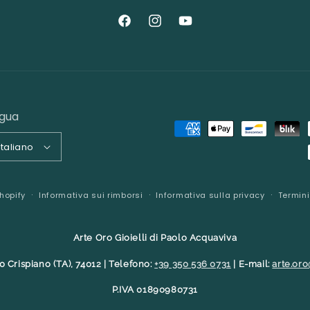
Facebook
Instagram
YouTube
ngua
Metodi
Italiano
di
pagamento
hopify
Informativa sui rimborsi
Informativa sulla privacy
Termini
Arte Oro Gioielli di Paolo Acquaviva
0 Crispiano (TA), 74012 | Telefono:
+39 350 536 0731
| E-mail:
arte.oro
P.IVA 01890980731