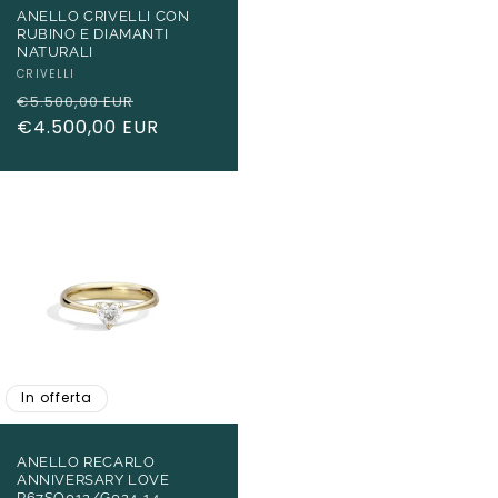
ANELLO CRIVELLI CON
RUBINO E DIAMANTI
NATURALI
Produttore:
CRIVELLI
Prezzo
Prezzo
€5.500,00 EUR
di
€4.500,00 EUR
scontato
listino
In offerta
ANELLO RECARLO
ANNIVERSARY LOVE
R67SO012/G024-14