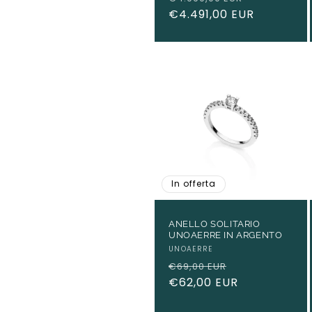
di
€4.491,00 EUR
scontato
listino
In offerta
ANELLO SOLITARIO
UNOAERRE IN ARGENTO
Produttore:
UNOAERRE
Prezzo
Prezzo
€69,00 EUR
di
€62,00 EUR
scontato
listino