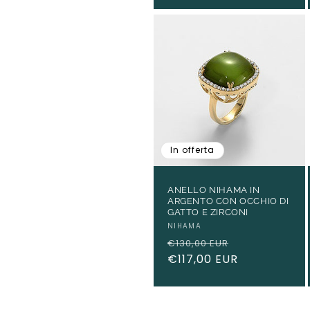
In offerta
ANELLO NIHAMA IN
ARGENTO CON OCCHIO DI
GATTO E ZIRCONI
Produttore:
NIHAMA
Prezzo
Prezzo
€130,00 EUR
di
€117,00 EUR
scontato
listino