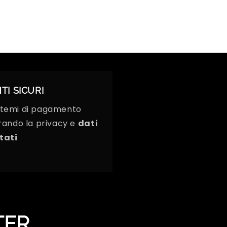
I SICURI
istemi di pagamento
urando la privacy e
dati
tati
TER