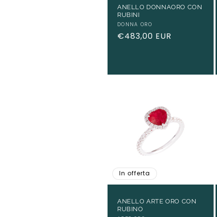
ANELLO DONNAORO CON
RUBINI
Produttore:
DONNA ORO
Prezzo
€483,00 EUR
di
listino
In offerta
ANELLO ARTE ORO CON
RUBINO