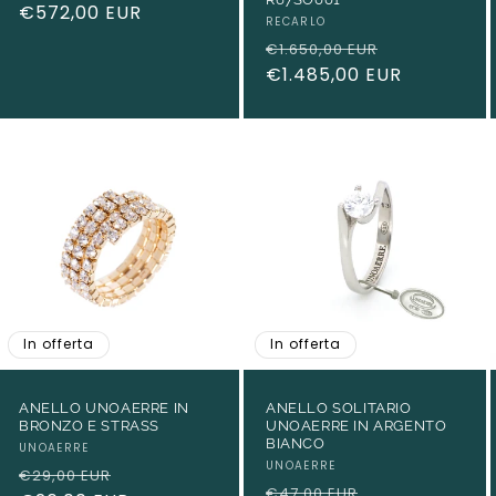
Prezzo
€572,00 EUR
Produttore:
RECARLO
di
Prezzo
Prezzo
€1.650,00 EUR
listino
di
€1.485,00 EUR
scontato
listino
In offerta
In offerta
ANELLO UNOAERRE IN
ANELLO SOLITARIO
BRONZO E STRASS
UNOAERRE IN ARGENTO
BIANCO
Produttore:
UNOAERRE
Produttore:
UNOAERRE
Prezzo
Prezzo
€29,00 EUR
Prezzo
Prezzo
€47,00 EUR