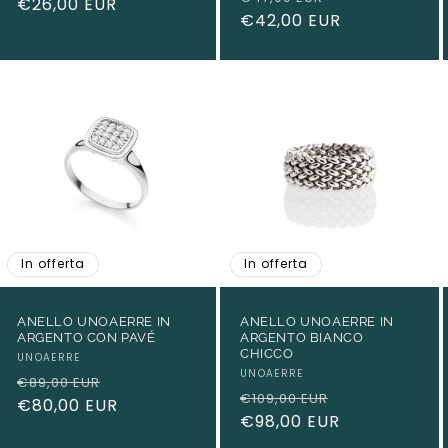
di
€26,00 EUR
scontato
di
€42,00 EUR
scontato
listino
listino
In offerta
In offerta
ANELLO UNOAERRE IN
ANELLO UNOAERRE IN
ARGENTO CON PAVÉ
ARGENTO BIANCO
CHICCO
Produttore:
UNOAERRE
Produttore:
UNOAERRE
Prezzo
Prezzo
€89,00 EUR
Prezzo
Prezzo
€109,00 EUR
di
€80,00 EUR
scontato
di
€98,00 EUR
scontato
listino
listino