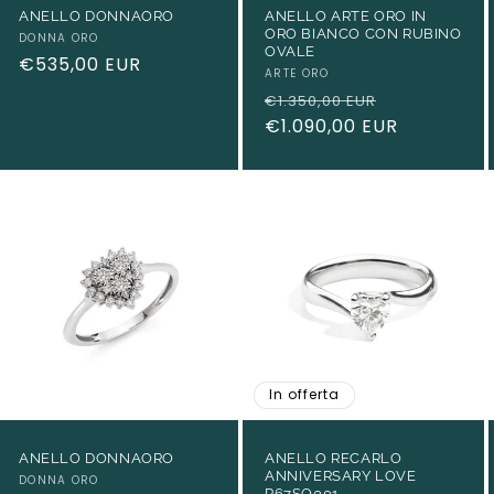
g
ANELLO DONNAORO
ANELLO ARTE ORO IN
ORO BIANCO CON RUBINO
r
Produttore:
DONNA ORO
OVALE
Prezzo
€535,00 EUR
a
Produttore:
ARTE ORO
di
Prezzo
Prezzo
€1.350,00 EUR
f
listino
di
€1.090,00 EUR
scontato
i
listino
c
a
In offerta
ANELLO DONNAORO
ANELLO RECARLO
ANNIVERSARY LOVE
Produttore:
DONNA ORO
R67SO001