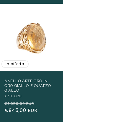
In offerta
ANELLO ARTE ORO IN
ORO GIALLO E QUARZO
GIALLO
Produttore:
ARTE ORO
Prezzo
Prezzo
€1.050,00 EUR
di
€945,00 EUR
scontato
listino