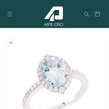
Vai
direttamente
ai contenuti
Carrello
Passa alle
informazioni
sul
prodotto