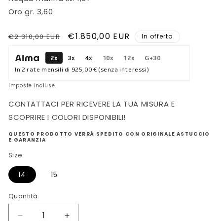
Oro gr. 3,60
Prezzo
Prezzo
€1.850,00 EUR
€2.310,00 EUR
In offerta
di
scontato
2x
3x
4x
10x
12x
G+30
listino
In 2 rate mensili di
925,00 €
(senza interessi)
Imposte incluse.
CONTATTACI PER RICEVERE LA TUA MISURA E
SCOPRIRE I COLORI DISPONIBILI!
QUESTO PRODOTTO VERRÀ SPEDITO CON ORIGINALE ASTUCCIO
E GARANZIA
Size
14
15
Quantità
Diminuisci
Aumenta