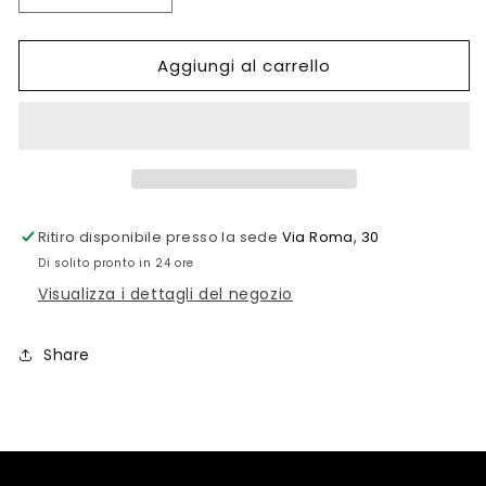
quantità
quantità
per
per
Aggiungi al carrello
ANELLO
ANELLO
CRIVELLI
CRIVELLI
ACQUAMARINA
ACQUAMARINA
CON
CON
DIAMANTI
DIAMANTI
NATURALI
NATURALI
Ritiro disponibile presso la sede
Via Roma, 30
Di solito pronto in 24 ore
Visualizza i dettagli del negozio
Share