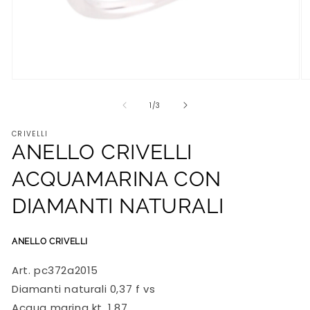
Apri
Ap
contenuti
co
multimediali
mu
su
1
/
3
1
2
in
in
CRIVELLI
finestra
fi
ANELLO CRIVELLI
modale
m
ACQUAMARINA CON
DIAMANTI NATURALI
ANELLO CRIVELLI
Art. pc372a2015
Diamanti naturali 0,37 f vs
Acqua marina kt. 1,87