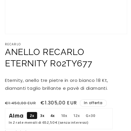
Apri
contenuti
RECARLO
multimediali
1
ANELLO RECARLO
in
finestra
ETERNITY R02TY677
modale
Eternity, anello tre pietre in oro bianco 18 Kt,
diamanti taglio brillante e pavè di diamanti.
Prezzo
Prezzo
€1.305,00 EUR
€1.450,00 EUR
In offerta
di
scontato
2x
3x
4x
10x
12x
G+30
listino
In 2 rate mensili di
652,50 €
(senza interessi)