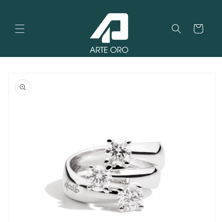
Vai
direttamente
ai contenuti
Carrello
Passa alle
informazioni
sul
prodotto