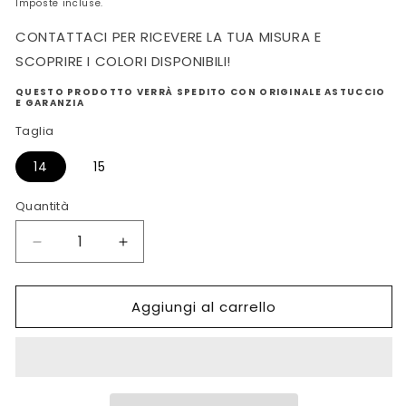
Imposte incluse.
CONTATTACI PER RICEVERE LA TUA MISURA E
SCOPRIRE I COLORI DISPONIBILI!
QUESTO PRODOTTO VERRÀ SPEDITO CON ORIGINALE ASTUCCIO
E GARANZIA
Taglia
14
15
Quantità
Diminuisci
Aumenta
quantità
quantità
per
per
Aggiungi al carrello
ANELLO
ANELLO
RECARLO
RECARLO
ETERNITY
ETERNITY
R02TY677
R02TY677