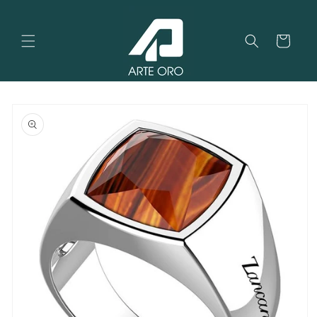
Vai
direttamente
ai contenuti
Carrello
Passa alle
informazioni
sul
prodotto