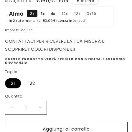
Prezzo
Prezzo
€160,00 EUR
€178,00 EUR
In offerta
di
scontato
2x
3x
4x
10x
12x
G+30
listino
In 2 rate mensili di
80,00 €
(senza interessi)
Imposte incluse.
CONTATTACI PER RICEVERE LA TUA MISURA E
SCOPRIRE I COLORI DISPONIBILI!
QUESTO PRODOTTO VERRÀ SPEDITO CON ORIGINALE ASTUCCIO
E GARANZIA
Taglia
21
22
Quantità
Diminuisci
Aumenta
quantità
quantità
per
per
Aggiungi al carrello
ANELLO
ANELLO