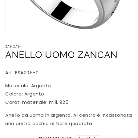
Apri
contenuti
ZANCAN
multimediali
1
ANELLO UOMO ZANCAN
in
finestra
modale
Art. ESA005-T
Materiale:
Argento
Colore: Argento
Carati materiale: mill. 925
Anello da uomo in argento. Al centro è incastonata
una pietra occhio di tigre quadrata.