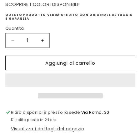
SCOPRIRE I COLORI DISPONIBILI!
QUESTO PRODOTTO VERRÀ SPEDITO CON ORIGINALE ASTUCCIO
E GARANZIA
Quantità
Diminuisci
Aumenta
quantità
quantità
per
per
Aggiungi al carrello
BRACCIALE
BRACCIALE
MIKIKO
MIKIKO
IN
IN
ORO
ORO
Ritiro disponibile presso la sede
Via Roma, 30
Di solito pronto in 24 ore
Visualizza i dettagli del negozio