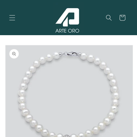
Vai
direttamente
ai contenuti
Carrello
Passa alle
informazioni
sul
prodotto