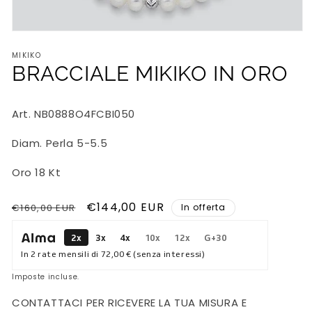
Apri
contenuti
MIKIKO
multimediali
1
BRACCIALE MIKIKO IN ORO
in
finestra
modale
Art. N
B0888O4FCBI050
Diam. Perla 5-5.5
Oro 18 Kt
Prezzo
Prezzo
€144,00 EUR
€160,00 EUR
In offerta
di
scontato
2x
3x
4x
10x
12x
G+30
listino
In 2 rate mensili di
72,00 €
(senza interessi)
Imposte incluse.
CONTATTACI PER RICEVERE LA TUA MISURA E