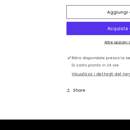
per
per
Aggiungi 
BRACCIALE
BRACCIALE
UOMO
UOMO
ZANCAN
ZANCAN
IN
IN
COLOR
COLOR
ORO
ORO
Altre opzion
ROSA
ROSA
Ritiro disponibile presso la 
Di solito pronto in 24 ore
Visualizza i dettagli del ne
Share