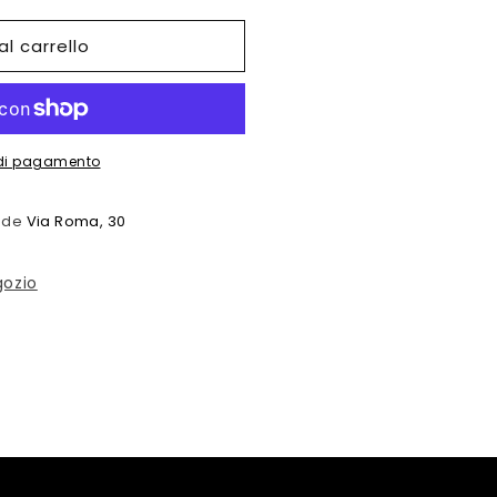
al carrello
i di pagamento
sede
Via Roma, 30
gozio