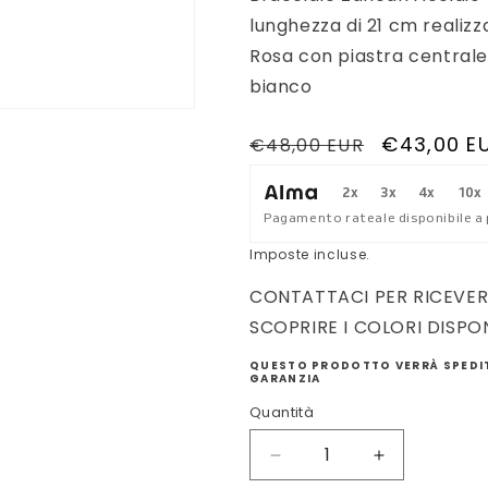
g
lunghezza di 21 cm realizz
r
Rosa con piastra centrale 
a
bianco
f
i
Prezzo
Prezzo
€43,00 E
€48,00 EUR
di
scontato
c
2x
3x
4x
10x
listino
a
Pagamento rateale disponibile a 
Imposte incluse.
CONTATTACI PER RICEVER
SCOPRIRE I COLORI DISPON
QUESTO PRODOTTO VERRÀ SPEDIT
GARANZIA
Quantità
Diminuisci
Aumenta
quantità
quantità