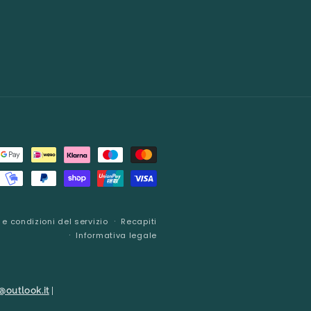
 e condizioni del servizio
Recapiti
Informativa legale
@outlook.it
|