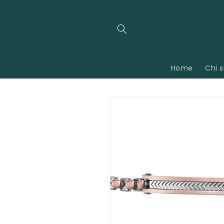
Vai
direttamente
ai contenuti
Home
Chi 
Passa alle
informazioni
sul
prodotto