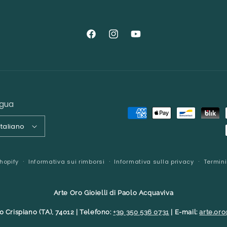
Facebook
Instagram
YouTube
ngua
Metodi
Italiano
di
pagamento
hopify
Informativa sui rimborsi
Informativa sulla privacy
Termini
Arte Oro Gioielli di Paolo Acquaviva
0 Crispiano (TA), 74012 | Telefono:
+39 350 536 0731
| E-mail:
arte.oro