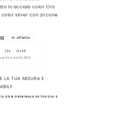
ato in acciaio color Oro
color silver con zircone
UR
In offerta
12x
G+30
partire da
50,00 €
E LA TUA MISURA E
IBILI!
O CON ORIGINALE ASTUCCIO E