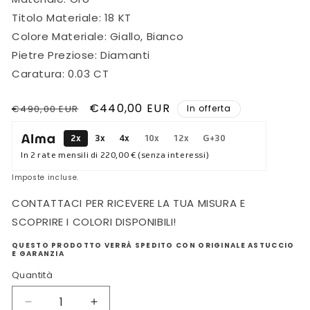
Titolo Materiale: 18 KT
Colore Materiale: Giallo, Bianco
Pietre Preziose: Diamanti
Caratura: 0.03 CT
Prezzo
Prezzo
€440,00 EUR
€490,00 EUR
In offerta
di
scontato
2x
3x
4x
10x
12x
G+30
listino
In 2 rate mensili di
220,00 €
(senza interessi)
Imposte incluse.
CONTATTACI PER RICEVERE LA TUA MISURA E
SCOPRIRE I COLORI DISPONIBILI!
QUESTO PRODOTTO VERRÀ SPEDITO CON ORIGINALE ASTUCCIO
E GARANZIA
Quantità
Diminuisci
Aumenta