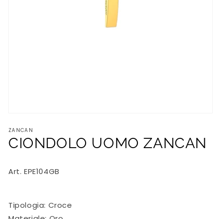
Apri
contenuti
ZANCAN
multimediali
1
CIONDOLO UOMO ZANCAN
in
finestra
modale
Art. EPE104GB
Tipologia: Croce
Materiale: Oro