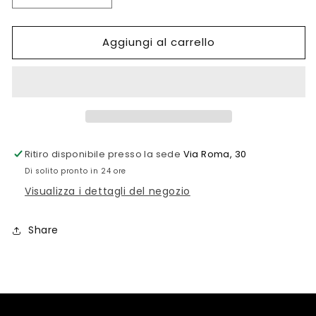
quantità
quantità
per
per
Aggiungi al carrello
CIONDOLO
CIONDOLO
UOMO
UOMO
ZANCAN
ZANCAN
Ritiro disponibile presso la sede
Via Roma, 30
Di solito pronto in 24 ore
Visualizza i dettagli del negozio
Share