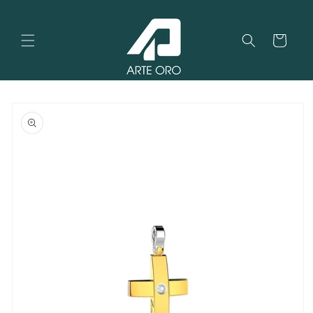
Vai
direttamente
ai contenuti
Carrello
Passa alle
informazioni
sul
prodotto