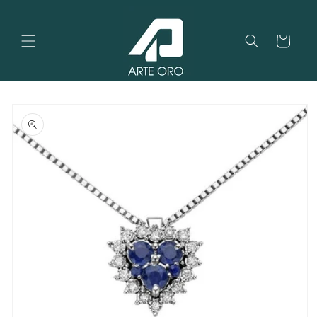
Vai
direttamente
ai contenuti
Carrello
Passa alle
informazioni
sul
prodotto