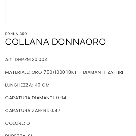
Apri
contenuti
DONNA ORO
multimediali
1
COLLANA DONNAORO
in
finestra
modale
Art. DHPZ9130.004
MATERIALE: ORO 750/1000 18KT – DIAMANTI: ZAFFIRI
LUNGHEZZA: 40 CM
CARATURA DIAMANTI: 0.04
CARATURA ZAFFIRI: 0.47
COLORE: G
PUREZZA: SI