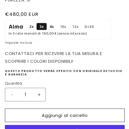
Prezzo
€480,00 EUR
di
2x
3x
4x
10x
12x
G+30
listino
In 3 rate mensili di
160,00 €
(senza interessi)
Imposte incluse.
CONTATTACI PER RICEVERE LA TUA MISURA E
SCOPRIRE I COLORI DISPONIBILI!
QUESTO PRODOTTO VERRÀ SPEDITO CON ORIGINALE ASTUCCIO
E GARANZIA
Quantità
Diminuisci
Aumenta
quantità
quantità
per
per
Aggiungi al carrello
COLLANA
COLLANA
DONNAORO
DONNAORO