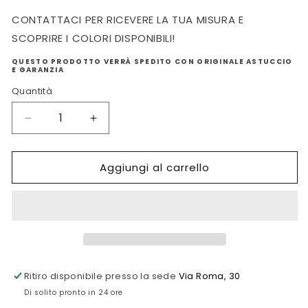
CONTATTACI PER RICEVERE LA TUA MISURA E
SCOPRIRE I COLORI DISPONIBILI!
QUESTO PRODOTTO VERRÀ SPEDITO CON ORIGINALE ASTUCCIO
E GARANZIA
Quantità
Diminuisci
Aumenta
quantità
quantità
per
per
Aggiungi al carrello
COLLANA
COLLANA
NIHAMA
NIHAMA
DI
DI
PERLE
PERLE
Ritiro disponibile presso la sede
Via Roma, 30
Di solito pronto in 24 ore