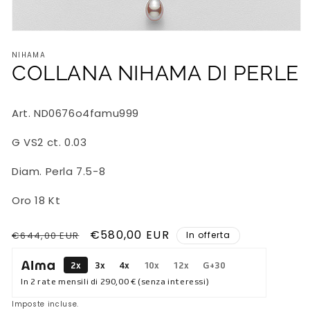
Apri
contenuti
NIHAMA
multimediali
1
COLLANA NIHAMA DI PERLE
in
finestra
modale
Art. ND0676o4famu999
G VS2 ct. 0.03
Diam. Perla 7.5-8
Oro 18 Kt
Prezzo
Prezzo
€580,00 EUR
€644,00 EUR
In offerta
di
scontato
2x
3x
4x
10x
12x
G+30
listino
In 2 rate mensili di
290,00 €
(senza interessi)
Imposte incluse.