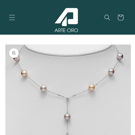
Vai
direttamente
ai contenuti
Carrello
Passa alle
informazioni
sul
prodotto