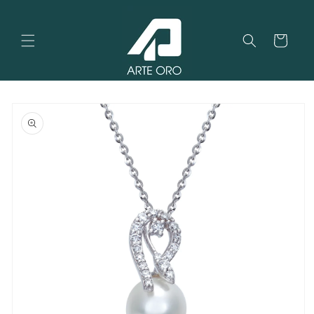
Vai
direttamente
ai contenuti
Carrello
Passa alle
informazioni
sul
prodotto