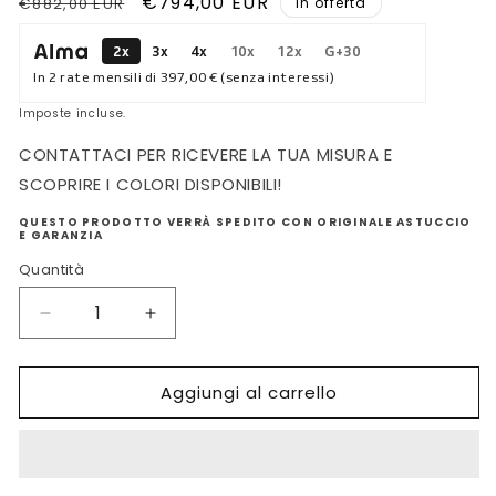
Prezzo
Prezzo
€794,00 EUR
€882,00 EUR
In offerta
di
scontato
2x
3x
4x
10x
12x
G+30
listino
In 2 rate mensili di
397,00 €
(senza interessi)
Imposte incluse.
CONTATTACI PER RICEVERE LA TUA MISURA E
SCOPRIRE I COLORI DISPONIBILI!
QUESTO PRODOTTO VERRÀ SPEDITO CON ORIGINALE ASTUCCIO
E GARANZIA
Quantità
Diminuisci
Aumenta
quantità
quantità
per
per
Aggiungi al carrello
COLLANA
COLLANA
MIKIKO
MIKIKO
CON
CON
PERLA
PERLA
E
E