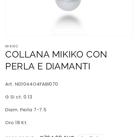
Apri
contenuti
MIKIKO
multimediali
1
COLLANA MIKIKO CON
in
finestra
PERLA E DIAMANTI
modale
Art. ND1044O4FABI070
G SI ct. 0.13
Diam. Perla 7-7.5
Oro 18 Kt