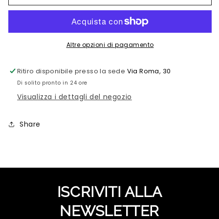
A
A
MONACHINA
MONACHINA
CRIVELLI
CRIVELLI
CON
CON
GOCCE
GOCCE
Altre opzioni di pagamento
DI
DI
ZAFFIRO
ZAFFIRO
Ritiro disponibile presso la sede
Via Roma, 30
Di solito pronto in 24 ore
Visualizza i dettagli del negozio
Share
ISCRIVITI ALLA
NEWSLETTER