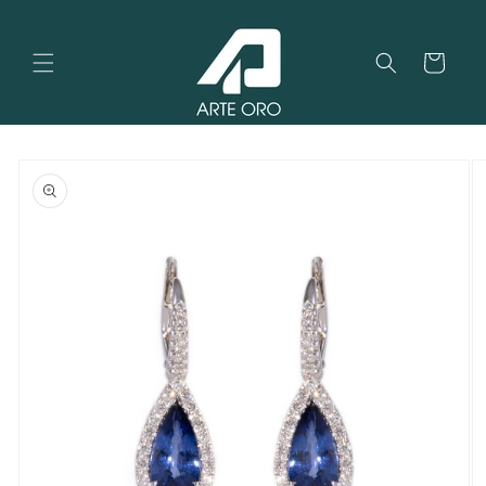
Vai
direttamente
ai contenuti
Carrello
Passa alle
informazioni
sul
prodotto