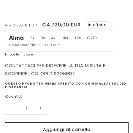
Prezzo
Prezzo
€4.720,00 EUR
€5.250,00 EUR
In offerta
di
scontato
2x
3x
4x
10x
12x
G+30
listino
Disponibile fino a
2.000,00 €
Imposte incluse.
CONTATTACI PER RICEVERE LA TUA MISURA E
SCOPRIRE I COLORI DISPONIBILI!
QUESTO PRODOTTO VERRÀ SPEDITO CON ORIGINALE ASTUCCIO
E GARANZIA
Quantità
Diminuisci
Aumenta
quantità
quantità
per
per
Aggiungi al carrello
ORECCHINI
ORECCHINI