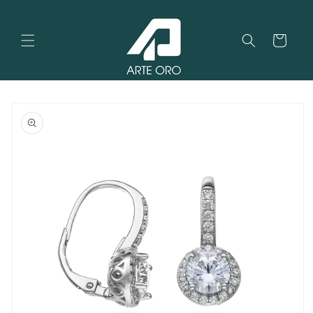
Vai
direttamente
ai contenuti
Carrello
Passa alle
informazioni
sul
prodotto