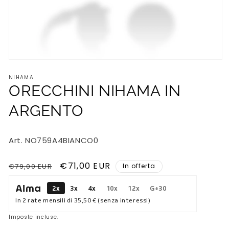
Apri
contenuti
NIHAMA
multimediali
1
ORECCHINI NIHAMA IN
in
finestra
ARGENTO
modale
Art. NO759A4BIANCO0
Prezzo
Prezzo
€71,00 EUR
€79,00 EUR
In offerta
di
scontato
2x
3x
4x
10x
12x
G+30
listino
In 2 rate mensili di
35,50 €
(senza interessi)
Imposte incluse.