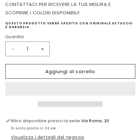
CONTATTACI PER RICEVERE LA TUA MISURA E
SCOPRIRE I COLORI DISPONIBILI!
QUESTO PRODOTTO VERRÀ SPEDITO CON ORIGINALE ASTUCCIO
E GARANZIA
Quantità
Diminuisci
Aumenta
quantità
quantità
per
per
Aggiungi al carrello
ORECCHINI
ORECCHINI
NIHAMA
NIHAMA
IN
IN
ARGENTO
ARGENTO
Ritiro disponibile presso la sede
Via Roma, 30
Di solito pronto in 24 ore
Visualizza i dettagli del negozio