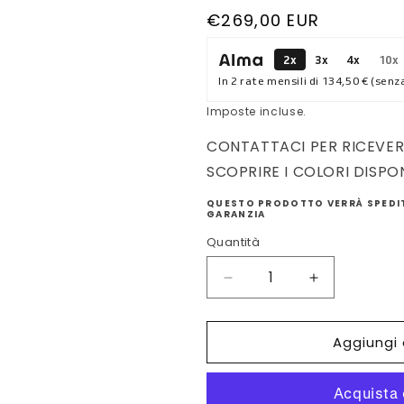
ale
Prezzo
€269,00 EUR
di
2x
3x
4x
10x
listino
In 2 rate mensili di
134,50 €
(senza
Imposte incluse.
CONTATTACI PER RICEVER
SCOPRIRE I COLORI DISPON
QUESTO PRODOTTO VERRÀ SPEDIT
GARANZIA
Quantità
Diminuisci
Aumenta
quantità
quantità
per
per
Aggiungi 
OROLOGIO
OROLOGIO
DONNA
DONNA
BULOVA
BULOVA
SURVEYOR
SURVEYOR