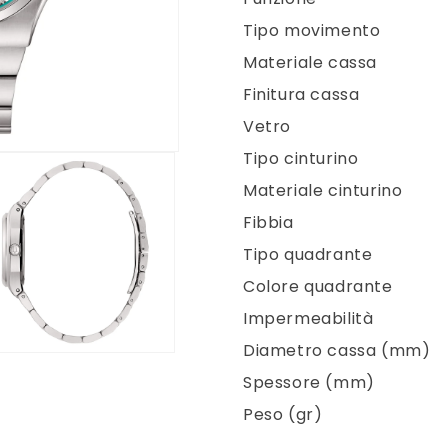
g
Tipo movimento
r
Materiale cassa
a
Finitura cassa
f
Vetro
i
Tipo cinturino
c
Materiale cinturino
a
Fibbia
Tipo quadrante
Colore quadrante
Impermeabilità
Diametro cassa (mm)
enuti
Spessore (mm)
imediali
Peso (gr)
stra