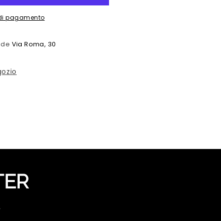
i di pagamento
sede
Via Roma, 30
gozio
TER
e