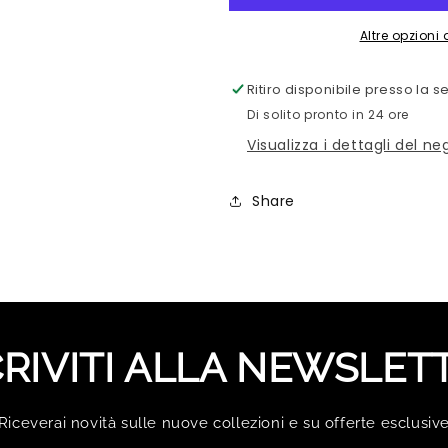
PICCOLI
PICCOLI
SECONDI
SECONDI
Altre opzion
Ritiro disponibile presso la 
Di solito pronto in 24 ore
Visualizza i dettagli del ne
Share
CRIVITI ALLA NEWSLET
Riceverai novità sulle nuove collezioni e su offerte esclusiv