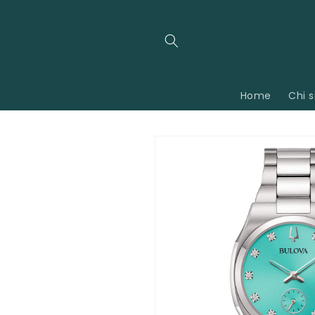
Vai
direttamente
ai contenuti
Home
Chi 
Passa alle
informazioni
sul
prodotto