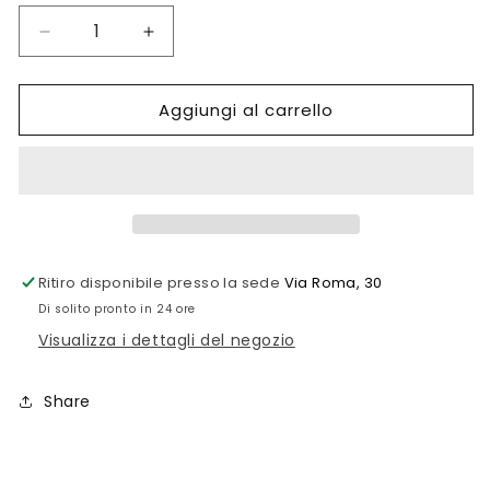
Diminuisci
Aumenta
quantità
quantità
per
per
Aggiungi al carrello
OROLOGIO
OROLOGIO
UOMO
UOMO
PHILIP
PHILIP
WATCH
WATCH
CARIBE
CARIBE
Ritiro disponibile presso la sede
Via Roma, 30
Di solito pronto in 24 ore
Visualizza i dettagli del negozio
Share