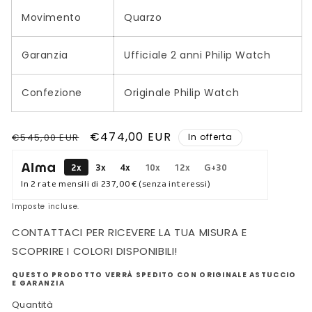
Movimento
Quarzo
Garanzia
Ufficiale 2 anni Philip Watch
Confezione
Originale Philip Watch
Prezzo
Prezzo
€474,00 EUR
€545,00 EUR
In offerta
di
scontato
2x
3x
4x
10x
12x
G+30
listino
In 2 rate mensili di
237,00 €
(senza interessi)
Imposte incluse.
CONTATTACI PER RICEVERE LA TUA MISURA E
SCOPRIRE I COLORI DISPONIBILI!
QUESTO PRODOTTO VERRÀ SPEDITO CON ORIGINALE ASTUCCIO
E GARANZIA
Quantità