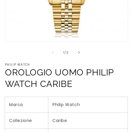
Apri
Ap
contenuti
co
multimediali
mu
su
1
/
2
1
2
in
in
PHILIP WATCH
finestra
fi
OROLOGIO UOMO PHILIP
modale
m
WATCH CARIBE
Marca
Philip Watch
Collezione
Caribe