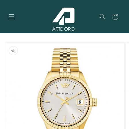
Vai
direttamente
ai contenuti
Carrello
Passa alle
informazioni
sul
prodotto