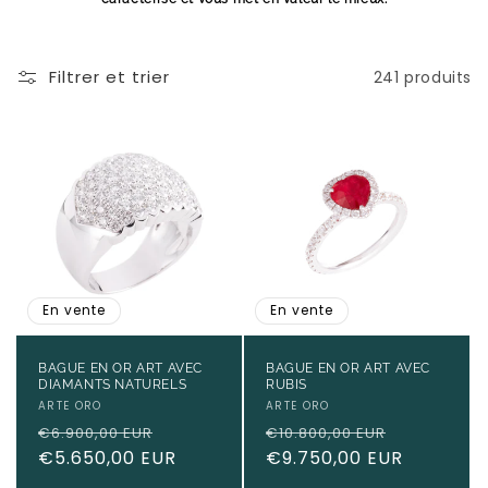
Filtrer et trier
241 produits
En vente
En vente
BAGUE EN OR ART AVEC
BAGUE EN OR ART AVEC
DIAMANTS NATURELS
RUBIS
Fournisseur :
ARTE ORO
Fournisseur :
ARTE ORO
Prix
Prix
Prix
Prix
€6.900,00 EUR
€10.800,00 EUR
habituel
€5.650,00 EUR
promotionnel
habituel
€9.750,00 EUR
promotio