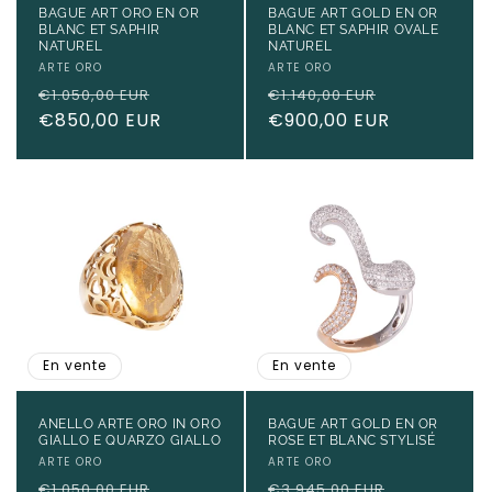
BAGUE ART ORO EN OR
BAGUE ART GOLD EN OR
BLANC ET SAPHIR
BLANC ET SAPHIR OVALE
NATUREL
NATUREL
Fournisseur :
ARTE ORO
Fournisseur :
ARTE ORO
Prix
Prix
Prix
Prix
€1.050,00 EUR
€1.140,00 EUR
habituel
€850,00 EUR
promotionnel
habituel
€900,00 EUR
promotion
En vente
En vente
ANELLO ARTE ORO IN ORO
BAGUE ART GOLD EN OR
GIALLO E QUARZO GIALLO
ROSE ET BLANC STYLISÉ
Fournisseur :
ARTE ORO
Fournisseur :
ARTE ORO
Prix
Prix
Prix
Prix
€1.050,00 EUR
€3.945,00 EUR