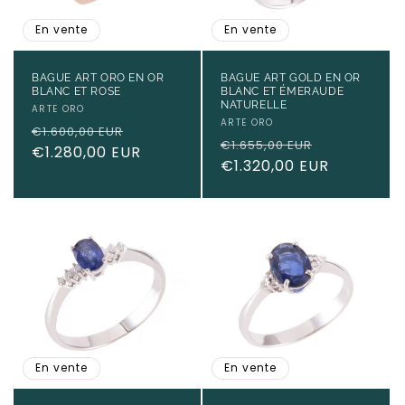
En vente
En vente
BAGUE ART ORO EN OR
BAGUE ART GOLD EN OR
BLANC ET ROSE
BLANC ET ÉMERAUDE
NATURELLE
Fournisseur :
ARTE ORO
Fournisseur :
ARTE ORO
Prix
Prix
€1.600,00 EUR
Prix
Prix
€1.655,00 EUR
habituel
€1.280,00 EUR
promotionnel
habituel
€1.320,00 EUR
promotion
En vente
En vente