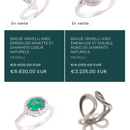
En vente
En vente
BAGUE CRIVELLI AVEC
BAGUE CRIVELLI AVEC
ÉMERAUDE NAVETTE ET
ÉMERAUDE ET DOUBLE
DIAMANTS COEUR
ROND DE DIAMANTS
NATURELS
NATURELS
Fournisseur :
CRIVELLI
Fournisseur :
CRIVELLI
Prix
Prix
Prix
Prix
€8.420,00 EUR
€4.080,00 EUR
habituel
€6.630,00 EUR
promotionnel
habituel
€3.235,00 EUR
promotio