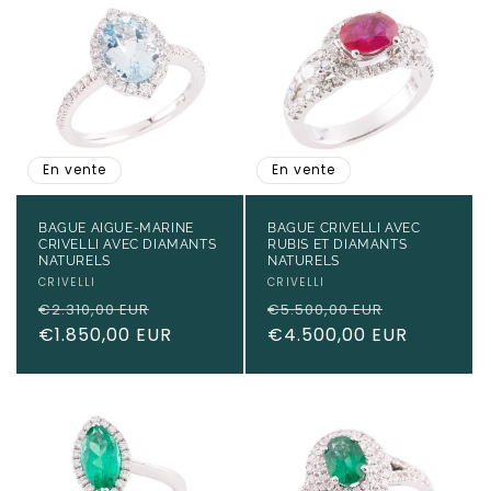
En vente
En vente
BAGUE AIGUE-MARINE
BAGUE CRIVELLI AVEC
CRIVELLI AVEC DIAMANTS
RUBIS ET DIAMANTS
NATURELS
NATURELS
Fournisseur :
CRIVELLI
Fournisseur :
CRIVELLI
Prix
Prix
Prix
Prix
€2.310,00 EUR
€5.500,00 EUR
habituel
€1.850,00 EUR
promotionnel
habituel
€4.500,00 EUR
promotio