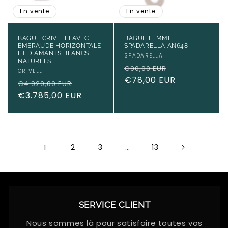
En vente
En vente
BAGUE CRIVELLI AVEC
BAGUE FEMME
ÉMERAUDE HORIZONTALE
SPADARELLA AN648
ET DIAMANTS BLANCS
Fournisseur :
SPADARELLA
NATURELS
Prix
Prix
€90,00 EUR
Fournisseur :
CRIVELLI
habituel
€78,00 EUR
promotionne
Prix
Prix
€4.920,00 EUR
habituel
€3.785,00 EUR
promotionnel
1
2
3
…
13
SERVICE CLIENT
Nous sommes là pour satisfaire toutes vos