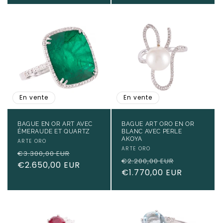
En vente
En vente
BAGUE EN OR ART AVEC
BAGUE ART ORO EN OR
ÉMERAUDE ET QUARTZ
BLANC AVEC PERLE
AKOYA
Fournisseur :
ARTE ORO
Fournisseur :
ARTE ORO
Prix
Prix
€3.300,00 EUR
Prix
Prix
€2.200,00 EUR
habituel
€2.650,00 EUR
promotionnel
habituel
€1.770,00 EUR
promotio